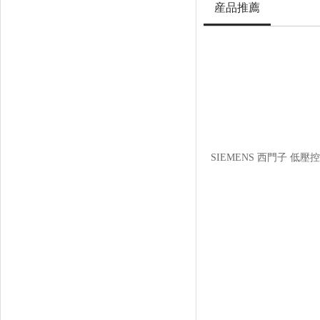
産品推薦
低壓配電設備
PLC
變頻器·伺服
減速機·齒輪箱
小齒減速機
SIEMENS 西門子 低
蝸輪蝸杆減速機
升降機·轉向器
SIMOGEAR 茵夢達減速機
FLENDER 弗蘭德齒輪箱
FLENDER 弗蘭德聯軸器
西門子 SINAMICS V