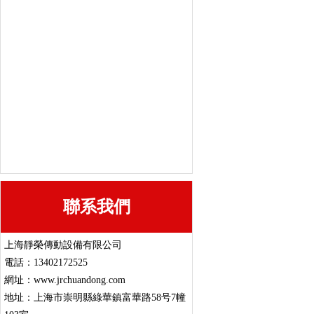
集成系統控制櫃
三相異步電動機
上力-低壓電機
RV蝸輪蝸杆減速機 單級
上力-低壓防爆電機
上力-高壓電機
聯系我們
專業定制 系統集成控制櫃 
上海靜榮傳動設備有限公司
電話：13402172525
網址：www.jrchuandong.com
地址：上海市崇明縣綠華鎮富華路58号7幢