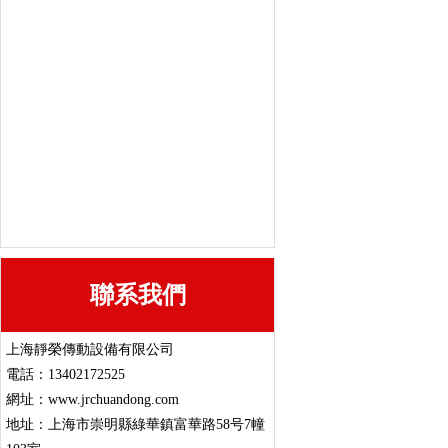
集成系統控制櫃
三相異步電動機
上力-低壓電機
上力-低壓防爆電機
上力-高壓電機
聯系我們
上海靜榮傳動設備有限公司
電話：13402172525
網址：www.jrchuandong.com
地址：上海市崇明縣綠華鎮富華路58号7幢