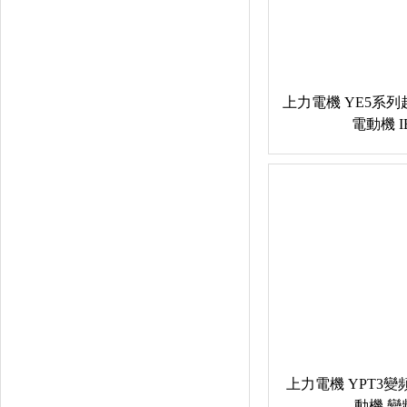
低壓配電設備
PLC
變頻器·伺服
上力電機 YE5系
電動機 I
減速機·齒輪箱
小齒減速機
蝸輪蝸杆減速機
升降機·轉向器
SIMOGEAR 茵夢達減速機
FLENDER 弗蘭德齒輪箱
FLENDER 弗蘭德聯軸器
上力電機 YPT3
動機 變