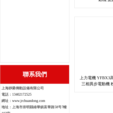
集成系統控制櫃
三相異步電動機
上力-低壓電機
上力-低壓防爆電機
上力-高壓電機
聯系我們
上力電機 YFBX
三相異步電動機 粉
上海靜榮傳動設備有限公司
電話：13402172525
網址：www.jrchuandong.com
地址：上海市崇明縣綠華鎮富華路58号7幢